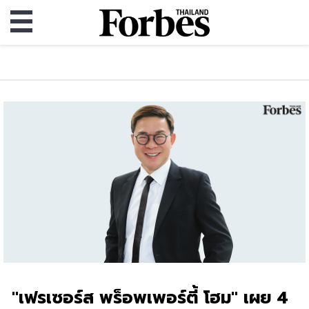
"เฟรเซอร์ส พร็อพเพอร์ตี้ โฮม" เผย 4