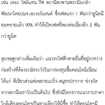
เช่น เดอะ โพลิแทน รีฟ สถานีสะพานพระนั่งเกล้า 
พัฒนาโดยบมจ.เอเวอร์แลนด์ ซึ่งเฟสแรก 1 พันกว่ายูนิตมี
ยอดขายแล้ว 90% ทำให้เปิดเฟสที่สองต่อเนื่องอีก 2 พัน
กว่ายูนิต

สุรเชษฐกล่าวเพิ่มเติมว่า แนวรถไฟฟ้าสายอื่นที่อยู่ระหว่าง
ก่อสร้างที่ต้องระมัดระวังในการลงทุนซื้อคอนโดมิเนียม 
ได้แก่ สีเขียวส่วนต่อขยายแบริ่ง-สมุทรปราการ ช่วงถัด
จากสถานีเอราวัณเป็นต้นไป ซึ่งยังมีโครงการแนวราบราคา
ใกล้เคียงคอนโดฯเป็นทางเลือกให้ผู้ซื้อ ทำให้คอนโดฯมี