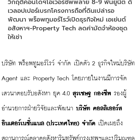
วิกฤติคอนโดฯโอเวอร์ซัพพลาย 8-9 พันยูนิต ดี
เวลอปเปอร์เบรกโครงการถือที่ดินเปล่ารอ
พัฒนา พร็อพทูมอร์โรว์เปิดธุรกิจใหม่ เอเย่นต์
อสังหาฯ-Property Tech ลดค่ามัดจำห้องชุด
ให้เช่า
บริษัท พร็อพทูมอร์โรว์ จำกัด เปิดตัว 2 ธุรกิจใหม่บริษัท 
Agent และ Property Tech โดยภายในงานมีการจัด
เสวนาตอบรับอสังหา ยุค 4.0 
สุรเชษฐ กองชีพ
 รองผู้
อำนวยการฝ่ายวิจัยและพัฒนา 
บริษัท คอลลิเออร์ส 
อินเตอร์เนชั่นแนล (ประเทศไทย) จำกัด 
เปิดเผยถึง
สถานการณ์ตลาดอสังหาริมทรัพย์กรุงเทพฯและปริมณฑล 