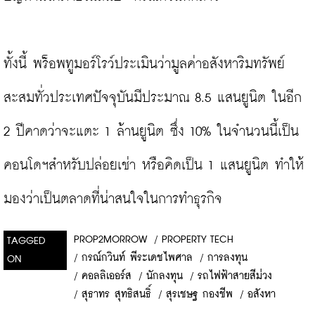
ทั้งนี้ พร็อพทูมอร์โรว์ประเมินว่ามูลค่าอสังหาริมทรัพย์
สะสมทั่วประเทศปัจจุบันมีประมาณ 8.5 แสนยูนิต ในอีก 
2 ปีคาดว่าจะแตะ 1 ล้านยูนิต ซึ่ง 10% ในจำนวนนี้เป็น
คอนโดฯสำหรับปล่อยเช่า หรือคิดเป็น 1 แสนยูนิต ทำให้
มองว่าเป็นตลาดที่น่าสนใจในการทำธุรกิจ
PROP2MORROW
/
PROPERTY TECH
TAGGED
/
กรณ์กวินท์ พีระเดชไพศาล
/
การลงทุน
ON
/
คอลลิเออร์ส
/
นักลงทุน
/
รถไฟฟ้าสายสีม่วง
/
สุธาทร สุทธิสนธิ์
/
สุรเชษฐ กองชีพ
/
อสังหา