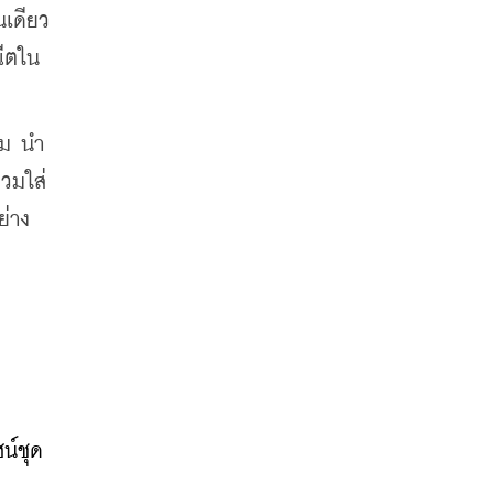
นเดียว
ีตใน
์ม นำ
วมใส่
ย่าง
น์ชุด