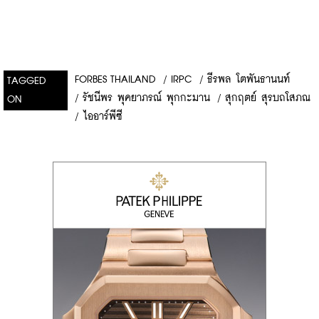
FORBES THAILAND
/
IRPC
/
ธีรพล โตพันธานนท์
TAGGED
/
รัชนีพร พุคยาภรณ์ พุกกะมาน
/
สุกฤตย์ สุรบถโสภณ
ON
/
ไออาร์พีซี