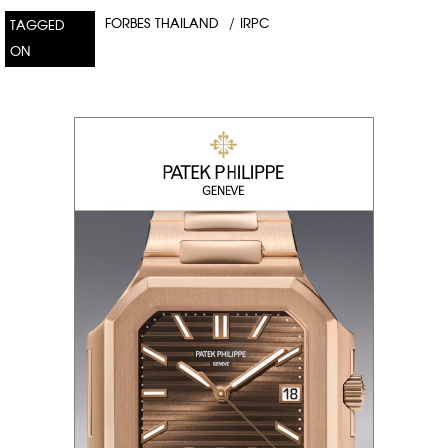
FORBES THAILAND
/
IRPC
TAGGED
ON