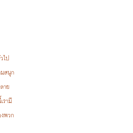
่วไป
วามสนุก
หลาย
เรามี
ของพวก