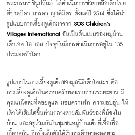
พระบรมราชินูปถัมภ์ 
ได้ดำเนินการช่วยเหลือเด็กไทย
ที่ขาดบิดา
มารดา
ญาติมิตร
ตั้งแต่ปี
2514 
ซึ่งได้นำ
รูปแบบการเลี้ยงดูเด็กมาจาก
 SOS Children’s 
Villages International
อันเป็นต้นแบบของหมู่บ้าน
เด็กเอส
โอ
เอส
ปัจจุบันมีการดำเนินการอยู่ใน
 135 
ประเทศทั่วโลก
รูปแบบในการเลี้ยงดูเด็กของมูลนิธิเด็กโสสะฯ
คือ
การเลี้ยงดูเด็กในครอบครัวทดแทนถาวรระยะยาว
มี
คุณแม่โสสะที่คอยดูแล
มอบความรัก
ความอบอุ่น
ให้
เด็กได้เติบโตขึ้นท่ามกลางสายสัมพันธ์ของพี่น้องใน
บ้าน
และอยู่ร่วมกันในชุมชนหมู่บ้านเด็กที่เอื้อเฟื้อ
เกื้อกูลกัน
อีกทั้งเด็กยังได้รับการศึกษาสูงสุดตาม