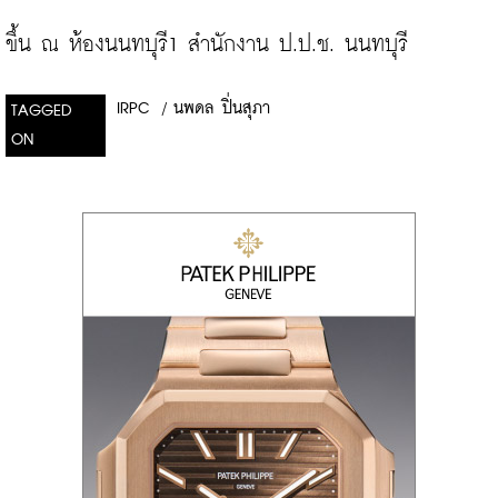
ขึ้น ณ ห้องนนทบุรี1 สำนักงาน ป.ป.ช. นนทบุรี
IRPC
/
นพดล ปิ่นสุภา
TAGGED
ON