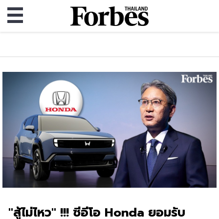
"สู้ไม่ไหว" !!! ซีอีโอ Honda ยอมรับ