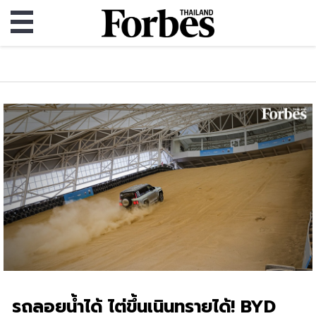
รถลอยน้ำได้ ไต่ขึ้นเนินทรายได้! BYD