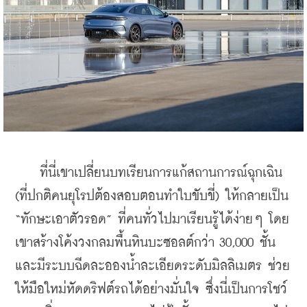
    ที่นี่เขาเปลี่ยนบทเรียนการแก้สถานการณ์ฉุกเฉิน 
(ที่ปกติคนยุโรปต้องสอบตอนทำใบขับขี่) ให้กลายเป็น 
“ทักษะเอาตัวรอด” ที่คนทั่วไปมาเรียนรู้ได้ง่ายๆ โดย
เขาสร้างโค้งวงกลมพื้นหินบะซอลต์กว่า 30,000 ชั้น 
และมีระบบฉีดละอองน้ำละเอียดระดับมิลลิเมตร ช่วย
ให้มือใหม่หัดดริฟต์รถได้อย่างมั่นใจ ซึ่งนี่เป็นการโชว์