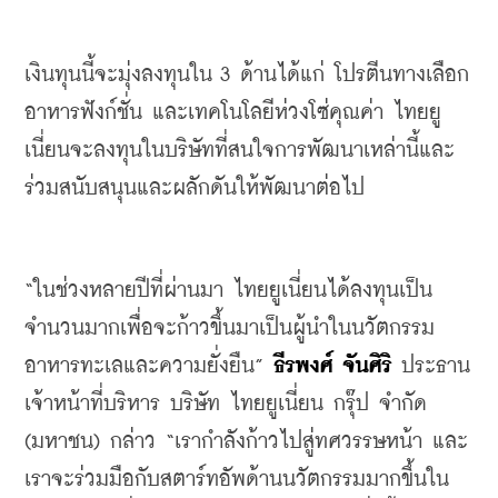
เงินทุนนี้จะมุ่งลงทุนใน
 3 
ด้านได้แก่
โปรตีนทางเลือก
อาหารฟังก์ชั่น
และเทคโนโลยีห่วงโซ่คุณค่า
ไทยยู
เนี่ยนจะลงทุนในบริษัทที่สนใจการพัฒนาเหล่านี้และ
ร่วมสนับสนุนและผลักดันให้พัฒนาต่อไป
“
ในช่วงหลายปีที่ผ่านมา
ไทยยูเนี่ยนได้ลงทุนเป็น
จำนวนมากเพื่อจะก้าวขึ้นมาเป็นผู้นำในนวัตกรรม
อาหารทะเลและความยั่งยืน
” 
ธีรพงศ์
จันศิริ
ประธาน
เจ้าหน้าที่บริหาร
บริษัท
ไทยยูเนี่ยน
กรุ๊ป
จำกัด
(
มหาชน
) 
กล่าว
 “
เรากำลังก้าวไปสู่ทศวรรษหน้า
และ
เราจะร่วมมือกับสตาร์ทอัพด้านนวัตกรรมมากขึ้นใน