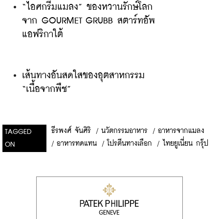
“ไอศกรีมแมลง” ของหวานรักษ์โลก
จาก GOURMET GRUBB สตาร์ทอัพ
แอฟริกาใต้
เส้นทางอันสดใสของอุตสาหกรรม 
“เนื้อจากพืช”
ธีรพงศ์ จันศิริ
/
นวัตกรรมอาหาร
/
อาหารจากแมลง
TAGGED
/
อาหารทดแทน
/
โปรตีนทางเลือก
/
ไทยยูเนี่ยน กรุ๊ป
ON