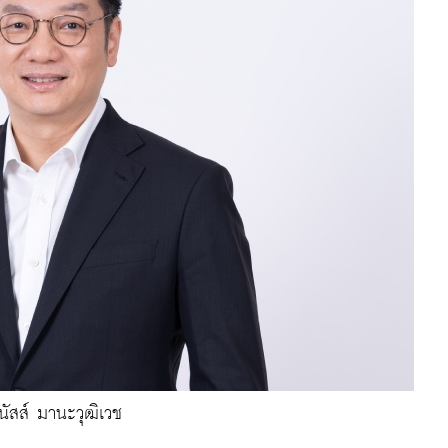
นัสส์ มานะวุฒิเวช