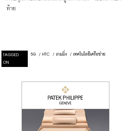
ท้าย
5G
/
HTC
/
เกมมิ่ง
/
เทคโนโลยีเครือข่าย
TAGGED
ON