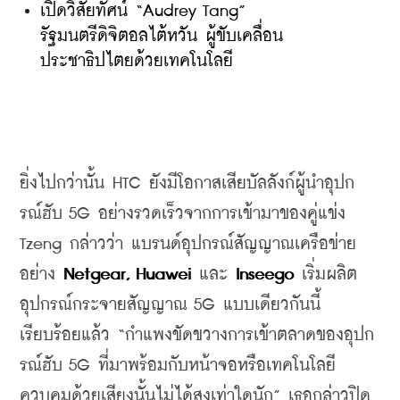
เปิดวิสัยทัศน์ “Audrey Tang” 
รัฐมนตรีดิจิตอลไต้หวัน ผู้ขับเคลื่อน
ประชาธิปไตยด้วยเทคโนโลยี
ยิ่งไปกว่านั้น
 HTC 
ยังมีโอกาสเสียบัลลังก์ผู้นำอุปก
รณ์ฮับ
 5G 
อย่างรวดเร็วจากการเข้ามาของคู่แข่ง
Tzeng 
กล่าวว่า
แบรนด์อุปกรณ์สัญญาณเครือข่าย
อย่าง
 Netgear, Huawei 
และ 
Inseego
เริ่มผลิต
อุปกรณ์กระจายสัญญาณ
 5G 
แบบเดียวกันนี้
เรียบร้อยแล้ว
 “
กำแพงขัดขวางการเข้าตลาดของอุปก
รณ์ฮับ
 5G 
ที่มาพร้อมกับหน้าจอหรือเทคโนโลยี
ควบคุมด้วยเสียงนั้นไม่ได้สูงเท่าใดนัก
” 
เธอกล่าวปิด