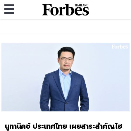
นูทานิคซ์ ประเทศไทย เผยสาระสำคัญไฮ