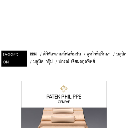
BBIK
/
ดิจิทัลทรานส์ฟอร์เมชัน
/
ธุรกิจที่ปรีกษา
/
บลูบิค
TAGGED
/
บลูบิค กรุ๊ป
/
ปกรณ์ เจียมสกุลทิพย์
ON