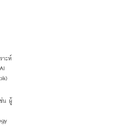
ราะห์
AI 
s) 
น ผู้
gy 