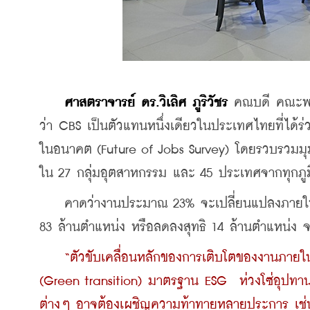
ศาสตราจารย์ ดร.วิเลิศ ภูริวัชร
 คณบดี คณะพา
ว่า CBS เป็นตัวแทนหนึ่งเดียวในประเทศไทยที่ได
ในอนาคต (Future of Jobs Survey) โดยรวบรวมมุม
ใน 27 กลุ่มอุตสาหกรรม และ 45 ประเทศจากทุกภูม
    คาดว่างานประมาณ 23% จะเปลี่ยนแปลงภายในป
83 ล้านตําแหน่ง หรือลดลงสุทธิ 14 ล้านตำแหน่ง จ
“ตัวขับเคลื่อนหลักของการเติบโตของงานภายในระ
(Green transition) มาตรฐาน ESG  ห่วงโซ่อุปทานท้
ต่างๆ อาจต้องเผชิญความท้าทายหลายประการ เช่น 