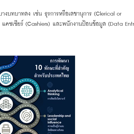
างบทบาทลง เช่น ธุรการหรือเลขานุการ (Clerical or 
 แคชเชียร์ (Cashiers) และพนักงานป้อนข้อมูล (Data Entr