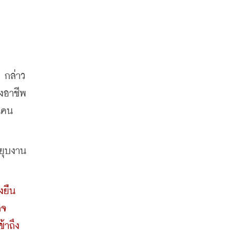
 กล่าว
งอาชีพ
คน 
ุบงาน 
ืน  
ิจ
้าถึง