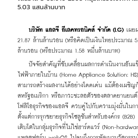
5.03 แสนล้านบาท
บริษัท แอลจี อีเลคทรอนิคส์ จำกัด (LG) 
เผยผ
21.87 ล้านล้านวอน (หรือคิดเป็นเงินไทยประมาณ 5
ล้านวอน (หรือประมาณ 1.58 หมื่นล้านบาท)
    ปัจจัยสำคัญที่ขับเคลื่อนผลการดำเนินงานอันแข
ไฟฟ้าภายในบ้าน (Home Appliance Solution: HS) แล
สามารถสร้างผลงานได้อย่างโดดเด่น แม้ต้องเผชิ
สหรัฐอเมริกา หรือภาวะชะลอตัวของตลาดยานยนต์ไฟ
โฟลิโอธุรกิจของแอลจี ควบคู่ไปกับความมุ่งมั่นในก
ตั้งแต่การรุกขยายธุรกิจโซลูชันสำหรับองค์กร (B
เติบโตในกลุ่มธุรกิจที่ไม่ใช่ฮาร์ดแวร์ (Non-hard
แพลตฟอร์ม webOS ไปจนถึงการพัฒนานวัตกรรมโมเดล