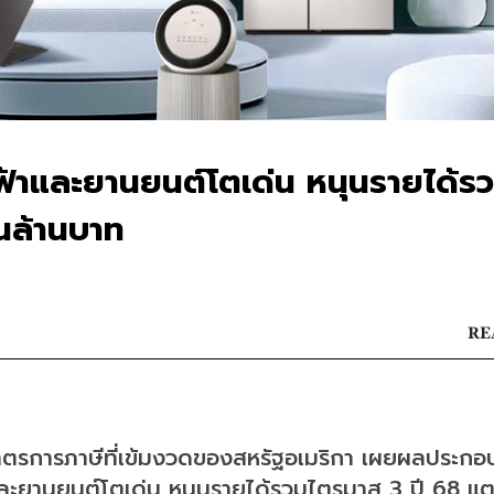
ไฟฟ้าและยานยนต์โตเด่น หนุนรายได้ร
นล้านบาท
RE
าตรการภาษีที่เข้มงวดของสหรัฐอเมริกา เผยผลประกอ
และยานยนต์โตเด่น หนุนรายได้รวมไตรมาส 3 ปี 68 แตะ