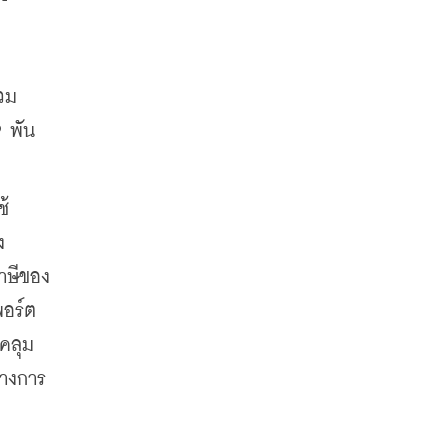
ม 
9 พัน
ช้
ง
าษีของ
พอร์ต
บคลุม
้างการ