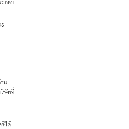
ประกอบ
S 
้าน
ษัทที่ 
จีได้