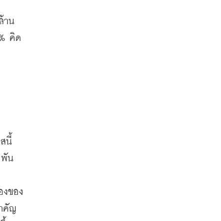
ล้าน
1% คิด
นี้
พัน
่องของ
ำคัญ