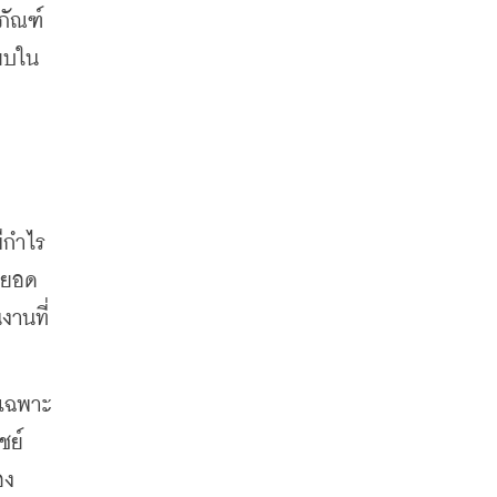
ัณฑ์ 
ียบใน
มีกำไร
กยอด
งานที่
รเฉพาะ
ย์ 
อง