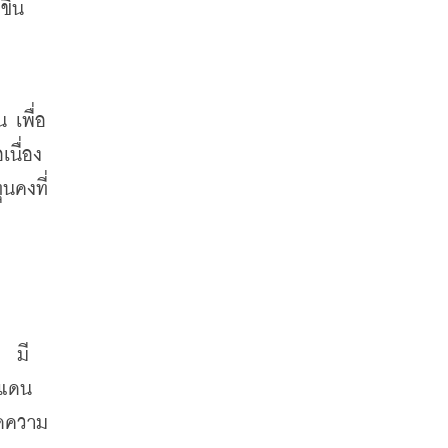
ึ้น
 เพื่อ
นื่อง 
คงที่ 
  มี
นแดน
ีดความ