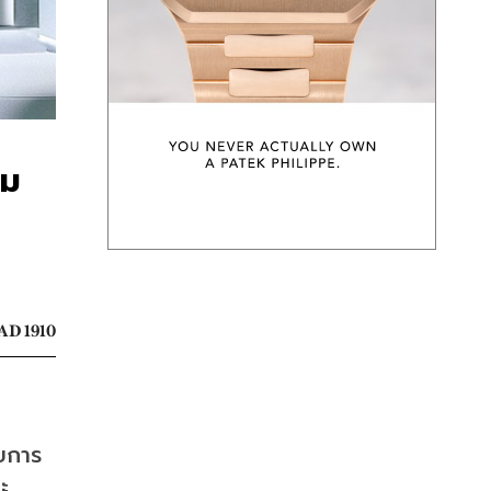
วม
AD 1910
บการ
 