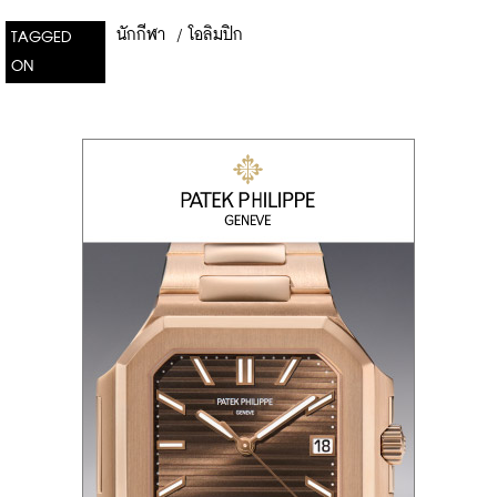
นักกีฬา
/
โอลิมปิก
TAGGED
ON