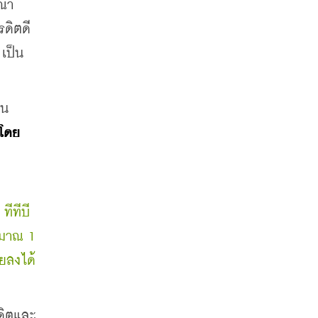
รณา
ดิตดี 
เป็น
นน
โดย
ีทีบี 
มาณ 1 
้ยลงได้
รดิตและ