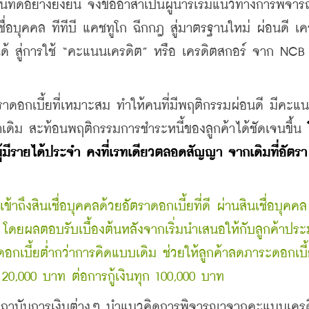
รเงินที่ดีอย่างยั่งยืน จึงขออาสาเป็นผู้นำริเริ่มแนวทางการพิจา
่อบุคคล ทีทีบี แคชทูโก ฉีกกฎ สู่มาตรฐานใหม่ ผ่อนดี เคร
ได้ สู่การใช้ “คะแนนเครดิต” หรือ เครดิตสกอร์ จาก NCB 
ัตราดอกเบี้ยที่เหมาะสม ทำให้คนที่มีพฤติกรรมผ่อนดี มีคะแ
กว่าเดิม สะท้อนพฤติกรรมการชำระหนี้ของลูกค้าได้ชัดเจนขึ้น 
ผู้มีรายได้ประจำ คงที่เรทเดียวตลอดสัญญา จากเดิมที่อัตรา
เข้าถึงสินเชื่อบุคคลด้วยอัตราดอกเบี้ยที่ดี ผ่านสินเชื่อบุคคล ท
โดยผลตอบรับเบื้องต้นหลังจากเริ่มนำเสนอให้กับลูกค้าประ
ตราดอกเบี้ยต่ำกว่าการคิดแบบเดิม ช่วยให้ลูกค้าลดภาระดอกเบี
0,000 บาท ต่อการกู้เงินทุก 100,000 บาท
้นให้สถาบันการเงินต่างๆ นำแนวคิดการพิจารณาจากคะแนนเค