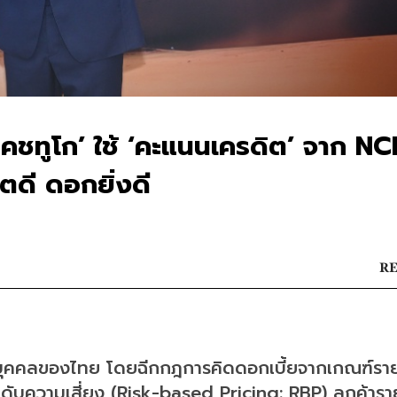
‘แคชทูโก’ ใช้ ‘คะแนนเครดิต’ จาก NC
ตดี ดอกยิ่งดี
RE
ื่อบุคคลของไทย โดยฉีกกฎการคิดดอกเบี้ยจากเกณฑ์ราย
ับความเสี่ยง (Risk-based Pricing: RBP) ลูกค้ารา