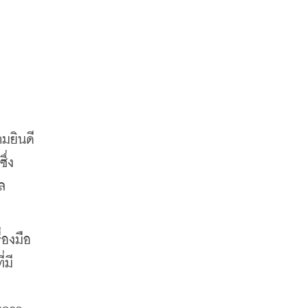
ามยินดี
ึ่ง
ล
่องมือ
่มี