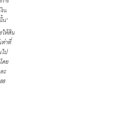
งการ
ิน 
ั้น”
รให้สิน
่าที่
็นไป
 โดย
และ
88 