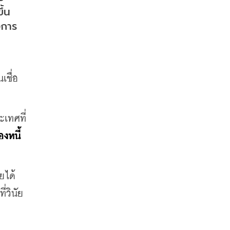
้น 
งการ
เชื่อ
ะเทศที่
องหนี้
ได้ 
่วินัย