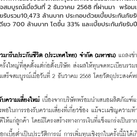
็จสมบูรณ์เมื่อวันที่ 2 ธันวาคม 2568 ที่ผ่านมา  พร้อ
ัยรับรวม10,473 ล้านบาท ประกอบด้วยเบี้ยประกันภัยรั
ดียว 700 ล้านบาท โตขึ้น 33% และเบี้ยประกันภัยรับปี
ยวมารีนประกันชีวิต
 (
ประเทศไทย
) 
จำกัด
 (
มหาชน
) 
แถลงข่
ครั้งใหญ่ที่สุดตั้งแต่ก่อตั้งบริษัท ส่งผลให้ทุนจดทะเบียนรวม
นเสร็จสมบูรณ์เมื่อวันที่ 2 ธันวาคม 2568 
โดยวัตถุประสงค์ห
บความเสี่ยงใหม่
 เนื่องจากบริษัทพร้อมนำเสนอผลิตภัณฑ์
พียงพอในการรองรับความเสี่ยงที่เกี่ยวข้อง แม้จะเผชิญความท
ดีให้แก่ลูกค้า โดยมีโครงสร้างทางการเงินที่แข็งแกร่งเป็นร
กเบี้ยต่ำเป็นประวัติการณ์ การเพิ่มทุนเชิงรุกในครั้งนี้มิได้