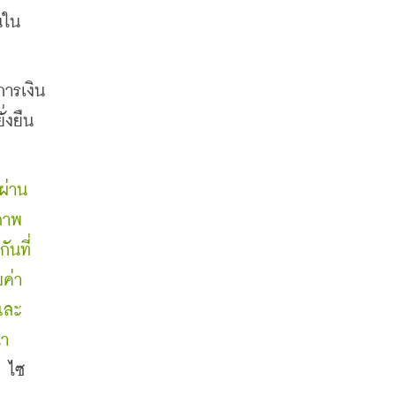
นใน
ารเงิน 
่งยืน
ผ่าน
ภาพ
ันที่
ค่า
 และ
่า
ไซ