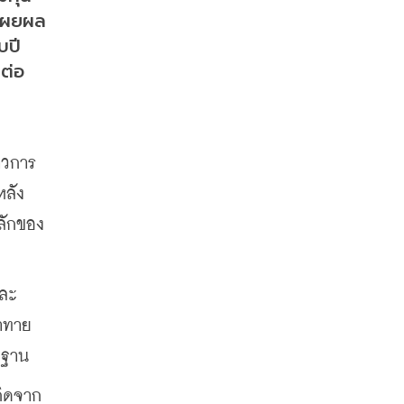
มเผยผล
บปี
ต่อ 
าวการ
หลัง
ลักของ
และ
้าทาย
ากฐาน
เกิดจาก