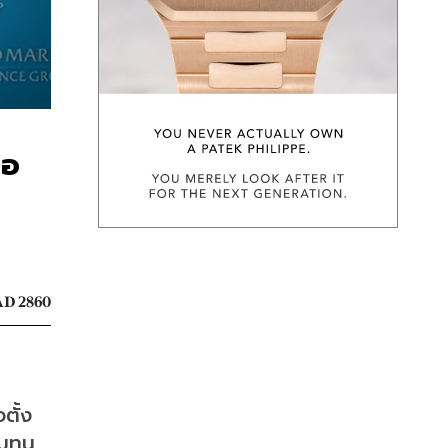
ือ
D 2860
ตั้ง
มทุน