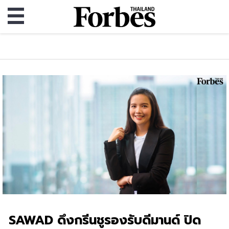
SAWAD ดึงกรีนชูรองรับดีมานด์ ปิด