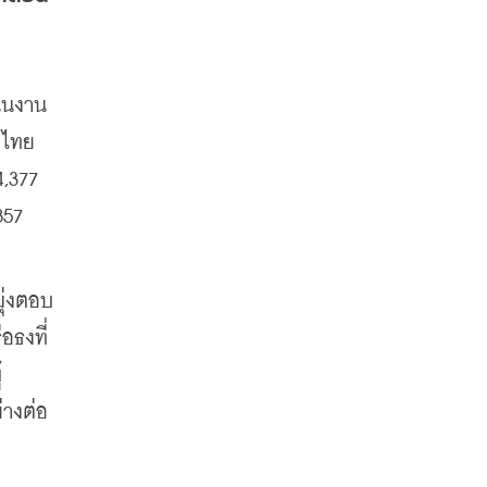
ินงาน
นไทย 
,377 
57 
ุ่งตอบ
อธงที่
้
่างต่อ