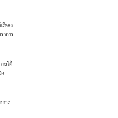
เรือธง
ัตราการ
ภายใต้
อง
ากการ