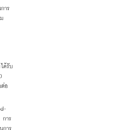
นการ
่ม
ได้รับ
 
บต่อ
nd-
่ การ
านการ