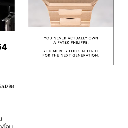
54
EAD 814
น
ลื่อน