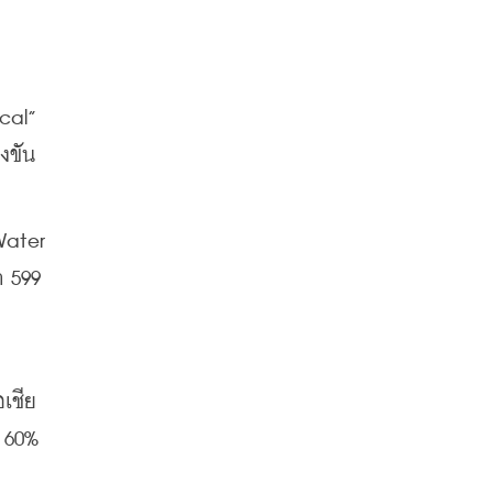
al” 
่งขัน
ater 
 599 
เชีย
 60% 