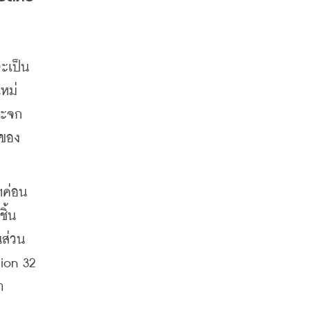
ะเป็น
หม่ 
ะจก 
 ของ
ฯค่อน
ิ้น
นส่วน
ion 32 
า