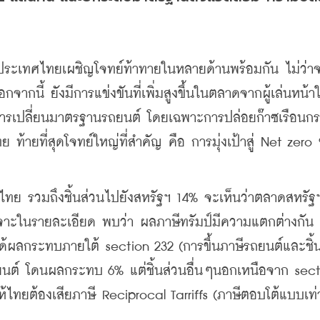
“ประเทศไทยเผชิญโจทย์ท้าทายในหลายด้านพร้อมกัน ไม่ว่าจ
ากนี้ ยังมีการแข่งขันที่เพิ่มสูงขึ้นในตลาดจากผู้เล่นหน้าใ
งการเปลี่ยนมาตรฐานรถยนต์ โดยเฉพาะการปล่อยก๊าซเรือนกร
ายที่สุดโจทย์ใหญ่ที่สำคัญ คือ การมุ่งเป้าสู่ Net zero
ไทย รวมถึงชิ้นส่วนไปยังสหรัฐฯ 14% จะเห็นว่าตลาดสหรัฐ
าะในรายละเอียด พบว่า ผลภาษีทรัมป์มีความแตกต่างกัน ช
งได้ผลกระทบภายใต้ section 232 (การขึ้นภาษีรถยนต์และชิ้
ถยนต์ โดนผลกระทบ 6% แต่ชิ้นส่วนอื่นๆนอกเหนือจาก sect
ำให้ไทยต้องเสียภาษี Reciprocal Tarriffs (ภาษีตอบโต้แบบเท่