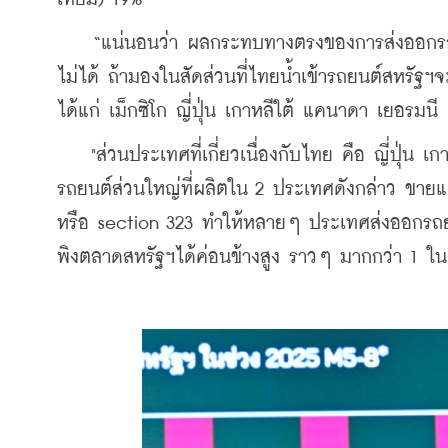
    “แน่นอนว่า ผลกระทบทางตรงของการส่งออกรถยน
ไม่ได้ ถ้ามองในสัดส่วนที่ไทยน้ำเข้ารถยนต์สหรัฐฯจ
ได้แก่ เม็กซิโก ญี่ปุ่น เกาหลีใต้ แคนาดา เยอรมน
    "ส่วนประเทศที่เกี่ยวเนื่องกับไทย คือ ญี่ปุ่น
รถยนต์ส่วนใหญ่ที่ผลิตใน 2 ประเทศดังกล่าว ขายแ
หรือ section 323 ทำให้หลายๆ ประเทศส่งออกรถยนต
พิงตลาดสหรัฐฯได้ค่อนข้างสูง ราวๆ มากกว่า 1 ใ