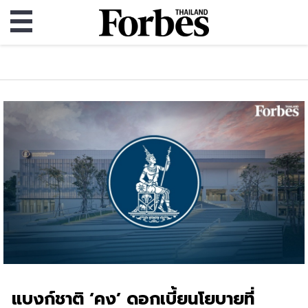
แบงก์ชาติ ‘คง’ ดอกเบี้ยนโยบายที่