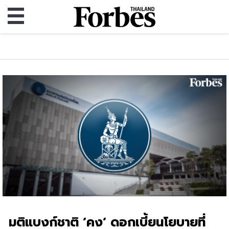
มติแบงก์ชาติ ‘คง‘ ดอกเบี้ยนโยบายที่