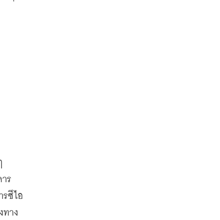
 
คาร
ารซีไอ
องทาง