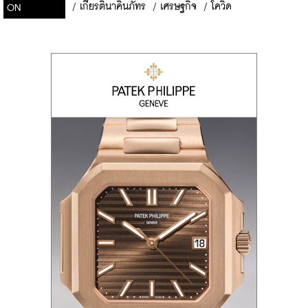
/
เกียรตินาคินภัทร
/
เศรษฐกิจ
/
โควิด
ON