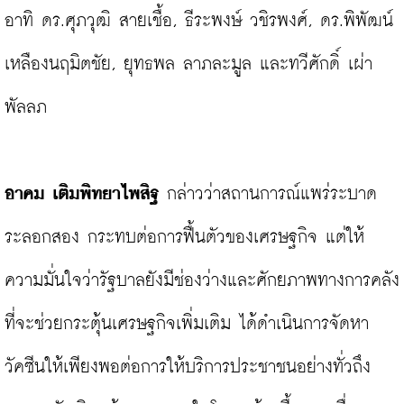
อาทิ ดร.ศุภวุฒิ สายเชื้อ, ธีระพงษ์ วชิรพงศ์, ดร.พิพัฒน์ 
เหลืองนฤมิตชัย, ยุทธพล ลาภละมูล และทวีศักดิ์ เผ่า
พัลลภ

อาคม เติมพิทยาไพสิฐ 
กล่าวว่าสถานการณ์แพร่ระบาด
ระลอกสอง กระทบต่อการฟื้นตัวของเศรษฐกิจ แต่ให้
ความมั่นใจว่ารัฐบาลยังมีช่องว่างและศักยภาพทางการคลัง
ที่จะช่วยกระตุ้นเศรษฐกิจเพิ่มเติม ได้ดำเนินการจัดหา
วัคซีนให้เพียงพอต่อการให้บริการประชาชนอย่างทั่วถึง 