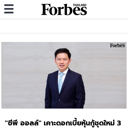
"ซีพี ออลล์" เคาะดอกเบี้ยหุ้นกู้ชุดใหม่ 3