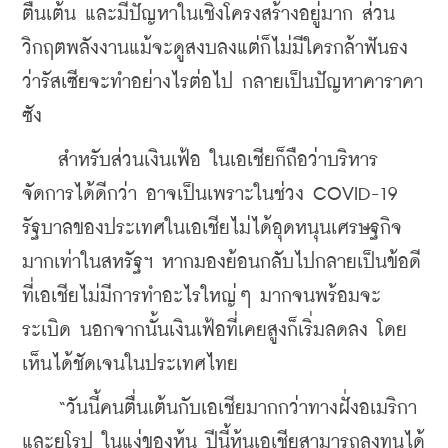
ตื่นเต้น และมีปัญหาในเชิงโครงสร้างอยู่มาก ส่วน
วิกฤตพลังงานแม้จะดูสงบลงแต่ก็ไม่มีใครกล้าฟันธง
ว่ารัสเซียจะทำอย่างไรต่อไป กลายเป็นปัญหาคาราคา
ซัง
    สำหรับส่วนเงินเฟ้อ ในเอเชียก็ถือว่าบริหาร
จัดการได้ดีกว่า อาจเป็นเพราะในช่วง COVID-19 
รัฐบาลของประเทศในเอเชียไม่ได้อุดหนุนเศรษฐกิจ
มากเท่าในสหรัฐฯ หากมองย้อนกลับไปกลายเป็นข้อดี
ที่เอเชียไม่มีการทำอะไรใหญ่ๆ มากจนพร้อมจะ
ระเบิด นอกจากนั้นเงินเฟ้อที่เคยสูงก็เริ่มลดลง โดย
เห็นได้ชัดเจนในประเทศไทย
    “วันนี้คนตื่นเต้นกับเอเชียมากกว่าทางฝั่งอเมริกา
และยุโรป ในแง่ของหุ้น ปีนี้หุ้นเอเชียสามารถลงทุนได้ 