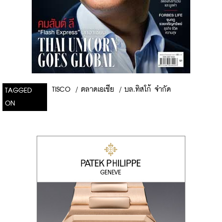
TISCO
/
ตลาดเอเชีย
/
บล.ทิสโก้ จำกัด
TAGGED
ON