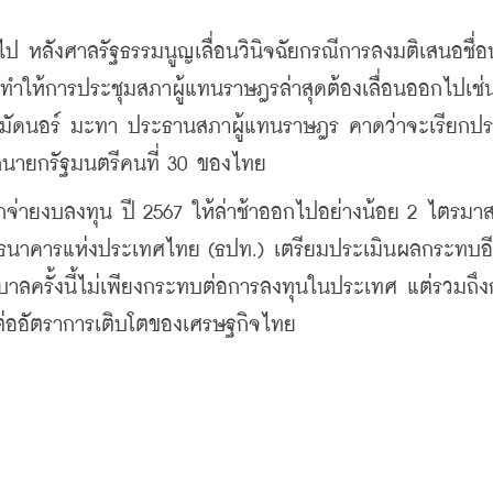
ไป หลังศาลรัฐธรรมนูญเลื่อนวินิจฉัยกรณีการลงมติเสนอชื่
ม ทำให้การประชุมสภาผู้แทนราษฎรล่าสุดต้องเลื่อนออกไปเช่
ูหะมัดนอร์ มะทา ประธานสภาผู้แทนราษฎร คาดว่าจะเรียกปร
ือกนายกรัฐมนตรีคนที่ 30 ของไทย
เบิกจ่ายงบลงทุน ปี 2567 ให้ล่าช้าออกไปอย่างน้อย 2 ไตรมาส
ธนาคารแห่งประเทศไทย (ธปท.) เตรียมประเมินผลกระทบอีกค
รัฐบาลครั้งนี้ไม่เพียงกระทบต่อการลงทุนในประเทศ แต่รวมถ
ต่ออัตราการเติบโตของเศรษฐกิจไทย