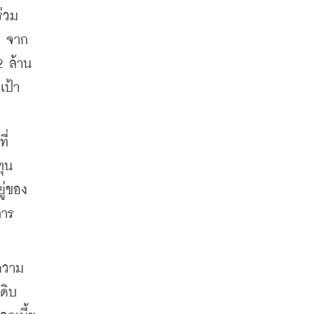
่วม
% จาก
2 ล้าน
เป้า
ี่
ุน 
ู่ของ
การ
ะความ
ดิบ 