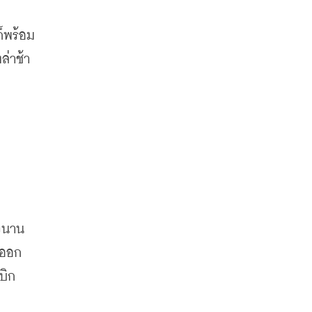
็พร้อม
ล่าช้า
าวนาน
าออก
บิก