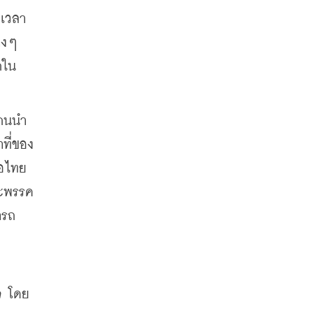
งเวลา
งๆ 
กใน
แกนนำ
ที่ของ
่อไทย
าะพรรค
ารถ
ิจ โดย