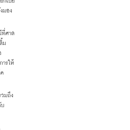
อกเบี้ย
ลังมอง
ที่ศาล
ิ้ม
อ
การให้
้ค
รวมถึง
ับ
น