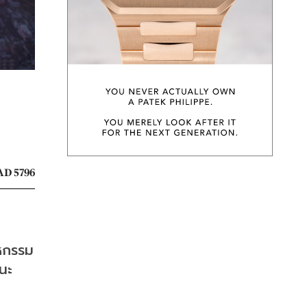
D 5796
าหกรรม
นะ 