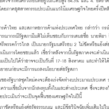
ัวจากหนี้ครัวเรือนที่อยู่ในระดับสูง 64.3% และ 4. อัตราด
ขึ้น โดยภาคอุตสาหกรรมประเมินแนวโน้มเศรษฐกิจไทยครึ่งปีห
การค้าไทย และสภาหอการค้าแห่งประเทศไทย กล่าวว่า กรณี
ิจารณากรณีรัฐสภามีมติไม่เห็นชอบกับการเสนอชื่อ นายพิธา ล
รีพรรคก้าวไกล เป็นนายกรัฐมนตรีรอบ 2 ไม่ขัดหรือแย้งต่
ำเนินการโดยชอบแล้ว เชื่อว่าหลังจากนั้นรัฐสภาคงจะดำเนิน
วามเป็นไปได้ว่าอาจจะเป็นวันที่ 17-18 สิงหาคม และทำให้ได
ันยายนก่อนจะมีการแถลงนโยบายต่อรัฐสภา
ด่วนของรัฐบาลชุดใหม่คงจะต้องเร่งจัดทำงบประมาณประเทศ 
ะความเชื่อมั่นจากนักลงทุนทั้งในและต่างประเทศ ซึ่งจะตรงก
ยประเมินว่าจะเป็นจุดฟื้นของเศรษฐกิจในปีนี้ 
ภาขัดหรือแย้งต่อรัฐธรรมนูญ และมีข้อวินิจฉัยเพิ่มเติมไปใ