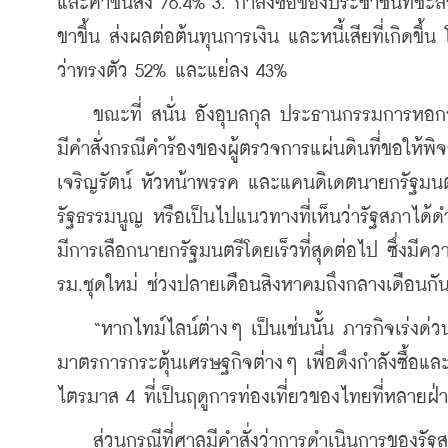
และค่าขนส่ง 76.4% 3. กำลังซื้อของประชาชนที่ชะลอต
ขาขึ้น ส่งผลต่อต้นทุนการเงิน และหนี้เสียที่เกิด
ว่าทรงตัว 52% และแย่ลง 43%
    ขณะที่ สนั่น อังอุบลกุล ประธานกรรมการหอ
มีคำสั่งกรณีคำร้องของผู้ตรวจการแผ่นดินที่ขอให้พ
เจริญรัตน์ หัวหน้าพรรค และแคนดิเดตนายกรัฐมนต
รัฐธรรมนูญ หรือเป็นไปแนวทางที่เห็นว่ารัฐสภาได้ด
มีการเลือกนายกรัฐมนตรีโดยเร็วที่สุดต่อไป ซึ่งมีค
รม.ชุดใหม่ ช่วงปลายเดือนสิงหาคมถึงกลางเดือนก
    “หากไทม์ไลน์ต่างๆ เป็นเช่นนั้น ภารกิจเร่ง
มาตรการกระตุ้นเศรษฐกิจต่างๆ เพื่อดึงกำลังซื้อแล
ไตรมาส 4 ที่เป็นฤดูการท่องเที่ยวของไทยที่หลายฝ่า
    ส่วนกรณีที่ศาลมีคำสั่งว่าการดำเนินการของรัฐส