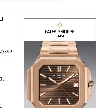
น
D 8395
ื่น
ใน