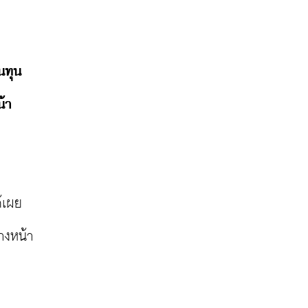
นทุน
า 
้เผย
างหน้า