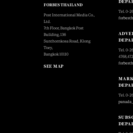
DEPA
FORBES THAILAND
Tel. 0-2
Post International Media Co.,
forbest
Ltd.
7th Floor, Bangkok Post
ADVE
Building, 136
DEPA
Sunthornkosa Road, Klong
Toey,
Tel. 0-2
Bangkok 10110
4768,47
forbest
SEE MAP
MARK
DEPA
Tel. 0-2
panada
SUBS
DEPA