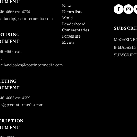
RTMENT
News
616-4666 ext.4734
Forbes lists
World
hailand@postintermedia.com
Leaderboard
SUBSCRI
Commentaries
RTISING
Forbes life
MAGAZINE 
RTMENT
Events
E-MAGAZIN
616-4666 ext.
SUBSCRIPT
25
hailand.sales@postintermedia.com
ETING
RTMENT
616-4666 ext.4659
_c@postintermedia.com
CRIPTION
RTMENT