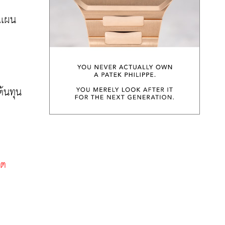
บเเผน
ต้นทุน
ต 