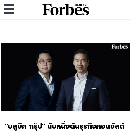
"บลูบิค กรุ๊ป" นับหนึ่งดันธุรกิจคอนซัลต์