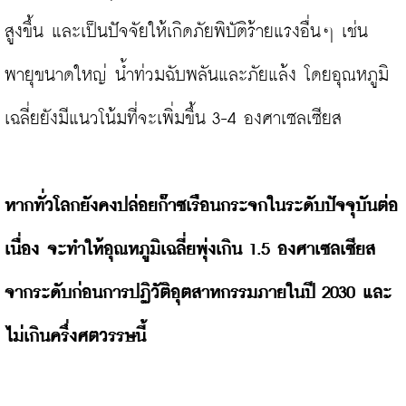
สูงขึ้น และเป็นปัจจัยให้เกิดภัยพิบัติร้ายแรงอื่นๆ เช่น 
พายุขนาดใหญ่ น้ำท่วมฉับพลันและภัยแล้ง โดยอุณหภูมิ
เฉลี่ยยังมีแนวโน้มที่จะเพิ่มขึ้น 3-4 องศาเซลเซียส

หากทั่วโลกยังคงปล่อยก๊าซเรือนกระจกในระดับปัจจุบันต่อ
เนื่อง จะทำให้อุณหภูมิเฉลี่ยพุ่งเกิน 1.5 องศาเซลเซียส 
จากระดับก่อนการปฏิวัติอุตสาหกรรมภายในปี 2030 และ
ไม่เกินครึ่งศตวรรษนี้ 