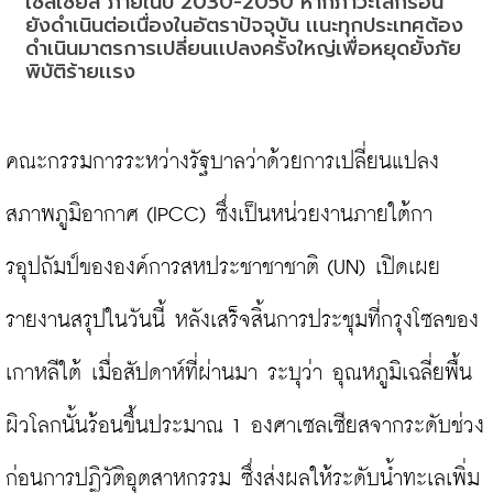
เซลเซียส ภายในปี 2030-2050 หากภาวะโลกร้อน
ยังดำเนินต่อเนื่องในอัตราปัจจุบัน เเนะทุกประเทศต้อง
ดำเนินมาตรการเปลี่ยนเเปลงครั้งใหญ่เพื่อหยุดยั้งภัย
พิบัติร้ายเเรง
คณะกรรมการระหว่างรัฐบาลว่าด้วยการเปลี่ยนแปลง
สภาพภูมิอากาศ (IPCC) ซึ่งเป็นหน่วยงานภายใต้กา
รอุปถัมป์ขององค์การสหประชาชาชาติ (UN) เปิดเผย
รายงานสรุปในวันนี้ หลังเสร็จสิ้นการประชุมที่กรุงโซลของ
เกาหลีใต้ เมื่อสัปดาห์ที่ผ่านมา ระบุว่า อุณหภูมิเฉลี่ยพื้น
ผิวโลกนั้นร้อนขึ้นประมาณ 1 องศาเซลเซียสจากระดับช่วง
ก่อนการปฏิวัติอุตสาหกรรม ซึ่งส่งผลให้ระดับน้ำทะเลเพิ่ม