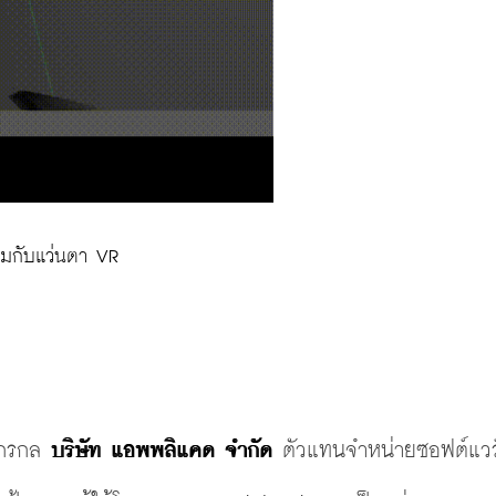
่วมกับแว่นตา VR
ักรกล 
บริษัท แอพพลิแคด จำกัด
 ตัวแทนจำหน่ายซอฟต์แวร์