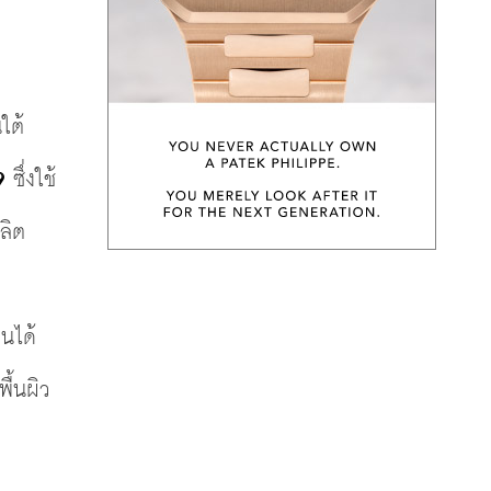
ผู้จัดการฝ่ายเขตเอเชีย-เหนือ โซลูชั่นงานออกแบบระดับมืออาชีพ ประจำภูมิภาคเอเชียแปซิฟิกตอนใต้ 
9 
ซึ่งใช้
ลิต
นได้
ื้นผิว