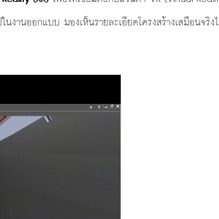
้าไปในงานออกแบบ มองเห็นรายละเอียดโครงสร้างเสมือนจริงไ