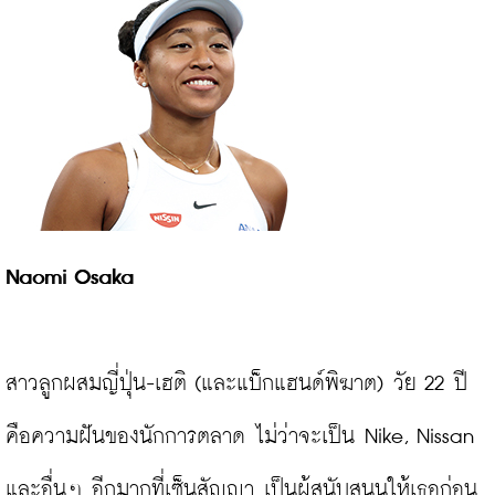
Naomi Osaka
สาวลูกผสมญี่ปุ่น-เฮติ (และแบ็กแฮนด์พิฆาต) วัย 22 ปี 
คือความฝันของนักการตลาด ไม่ว่าจะเป็น Nike, Nissan 
และอื่นๆ อีกมากที่เซ็นสัญญา เป็นผู้สนับสนุนให้เธอก่อน