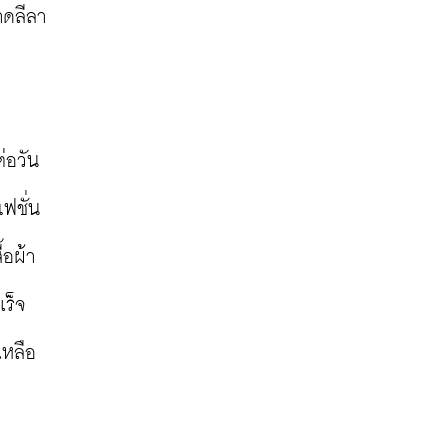
าดลีลา
อวัน 
ฟชั่น 
้อผ้า
เร็จ
เหลือ