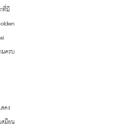
ี่มี
Golden 
i 
ามครบ 
แสดง
เสมือน