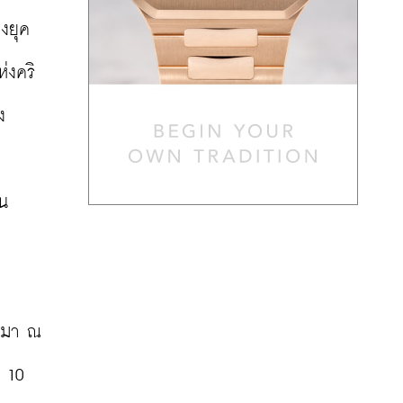
งยุค
่งคริ
ง
น 
นมา ณ 
 10 