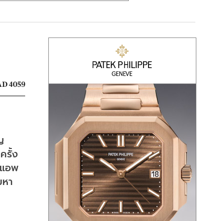
D 4059
ญ
ครั้ง
้งแอพ
มหา