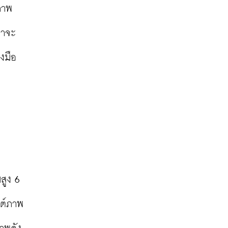
ภาพ
่าจะ
งมือ
ูง 6 
สต์ภาพ