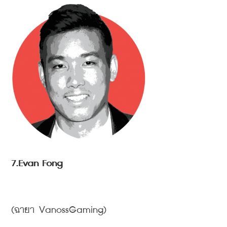
7.Evan Fong
(
ฉายา
 VanossGaming)