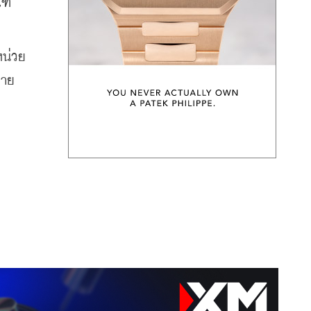
ฑ์
หน่วย
ขาย