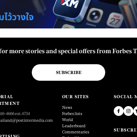
for more stories and special offers from Forbes 
SUBSCRIBE
ORIAL
OUR SITES
SOCIAL 
RTMENT
News
616-4666 ext.4734
Forbes lists
World
hailand@postintermedia.com
Leaderboard
SUBSCRI
Commentaries
RTISING