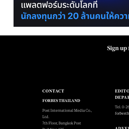
Sign up 
CONTACT
EDIT
DEPA
FORBES THAILAND
Tel. 0-2
Post International Media Co.,
forbest
Ltd.
7th Floor, Bangkok Post
ADVE