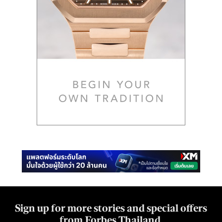
Sign up for more stories and special offers
from Forbes Thailand.