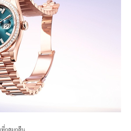
ี่กลมกลืน