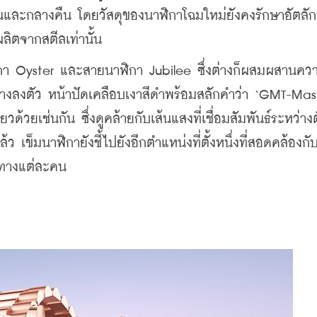
งวันและกลางคืน โดยวัสดุของนาฬิกาโฉมใหม่ยังคงรักษาอัตลั
่ผลิตจากสตีลเท่านั้น
กา Oyster และสายนาฬิกา Jubilee ซึ่งต่างก็ผสมผสานคว
่างลงตัว หน้าปัดเคลือบเงาสีดำพร้อมสลักคำว่า ‘GMT-Maste
ยวด้วยเช่นกัน ซึ่งดูคล้ายกับเส้นแสงที่เชื่อมสัมพันธ์ระหว่าง
 เข็มนาฬิกายังชี้ไปยังอีกตำแหน่งที่ตั้งหนึ่งที่สอดคล้องกั
ินทางแต่ละคน