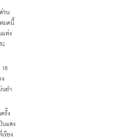
ส่วน
หมดนี้
นแห่ง
ละ
18 
รง
ม่นยำ
ครั้ง
ป็นแสง
่เรียง