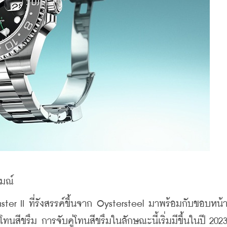
มณ์
ter II ที่รังสรรค์ขึ้นจาก Oystersteel มาพร้อมกับขอบหน้า
ีขรึม การจับคู่โทนสีขรึมในลักษณะนี้เริ่มมีขึ้นในปี 2023 