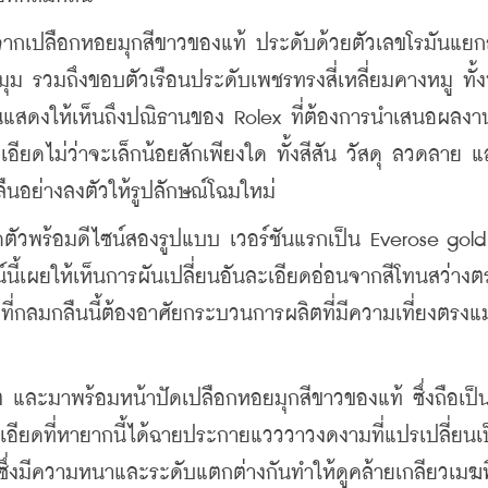
ำจากเปลือกหอยมุกสีขาวของแท้ ประดับด้วยตัวเลขโรมันแยก
ุม รวมถึงขอบตัวเรือนประดับเพชรทรงสี่เหลี่ยมคางหมู ทั้ง
อันแสดงให้เห็นถึงปณิธานของ Rolex ที่ต้องการนำเสนอผลงา
ยดไม่ว่าจะเล็กน้อยสักเพียงใด ทั้งสีสัน วัสดุ ลวดลาย แ
นอย่างลงตัวให้รูปลักษณ์โฉมใหม่
ัวพร้อมดีไซน์สองรูปแบบ เวอร์ชันแรกเป็น Everose gold 
นี้เผยให้เห็นการผันเปลี่ยนอันละเอียดอ่อนจากสีโทนสว่างต
ที่กลมกลืนนี้ต้องอาศัยกระบวนการผลิตที่มีความเที่ยงตรงแ
ัต และมาพร้อมหน้าปัดเปลือกหอยมุกสีขาวของแท้ ซึ่งถือเป็น
เอียดที่หายากนี้ได้ฉายประกายแวววาวงดงามที่แปรเปลี่ยนเ
ึ่งมีความหนาและระดับแตกต่างกันทำให้ดูคล้ายเกลียวเมฆที