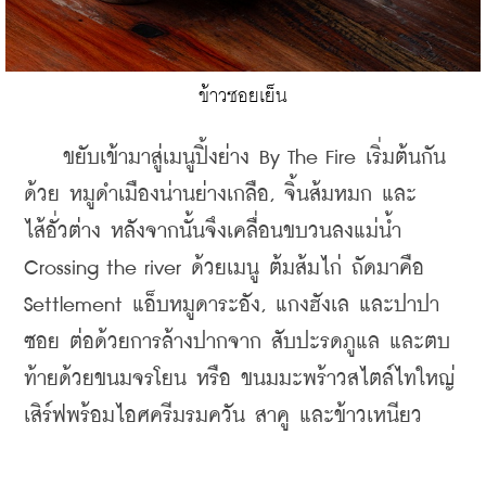
ข้าวซอยเย็น
    ขยับเข้ามาสู่เมนูปิ้งย่าง By The Fire เริ่มต้นกัน
ด้วย หมูดำเมืองน่านย่างเกลือ, จิ้นส้มหมก และ 
ไส้อั่วต่าง หลังจากนั้นจึงเคลื่อนขบวนลงแม่น้ำ 
Crossing the river ด้วยเมนู ต้มส้มไก่ ถัดมาคือ 
Settlement แอ็บหมูดาระอัง, แกงฮังเล และปาปา
ซอย ต่อด้วยการล้างปากจาก สับปะรดภูแล และตบ
ท้ายด้วยขนมจรโยน หรือ ขนมมะพร้าวสไตล์ไทใหญ่
เสิร์ฟพร้อมไอศครีมรมควัน สาคู และข้าวเหนียว