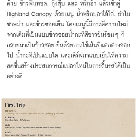
ด้วย ข้าวฟืนทอด, กุ้งตุ๊บ และ พริกฮ้า แล้วเข้าสู่ 
Highland Canopy ด้วยเมนู น้ำพริกปลาโอ้โล่, ยำใบ
ชาพม่า และข้าวซอยเย็น โดยเมนูนี้มีการตีความใหม่
จากเดิมที่เป็นแบบข้าวซอยน้ำกะทิสีขาวข้นร้อนๆ ก็
กลายมาเป็นข้าวซอยเย็นด้วยการใช้เส้นที่แตกต่างออก
ไป น้ำกะทิเป็นแบบใส และเสิร์ฟมาแบบเย็นให้ความ
สดชื่นสร้างประสบการณ์แปลกใหม่ในการลิ้มรสได้เป็น
อย่างดี 