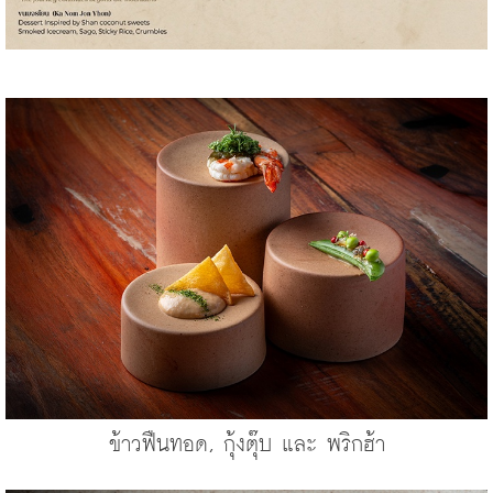
ข้าวฟืนทอด, กุ้งตุ๊บ และ พริกฮ้า