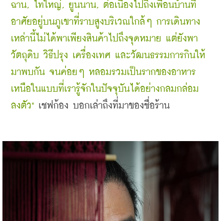
ฉาน, ไทใหญ่, ยูนนาน, ต่อเนื่องไปถึงเพื่อนบ้านที่
อาศัยอยู่บนภูเขาที่ราบสูงบริเวณใกล้ๆ การเดินทาง
เหล่านี้ไม่ได้พาเพียงสินค้าไปถึงจุดหมาย แต่ยังพา
วัตถุดิบ วิธีปรุง เครื่องเทศ และวัฒนธรรมการกินให้
มาพบกัน จนค่อยๆ หลอมรวมเป็นรากของอาหาร
เหนือในแบบที่เรารู้จักในปัจจุบันได้อย่างกลมกล่อม
ลงตัว"
 เชฟก้อง บอกเล่าถึงที่มาของชื่อร้าน