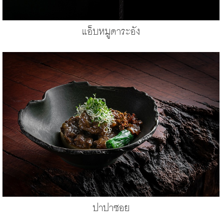
แอ็บหมูดาระอัง
ปาปาซอย