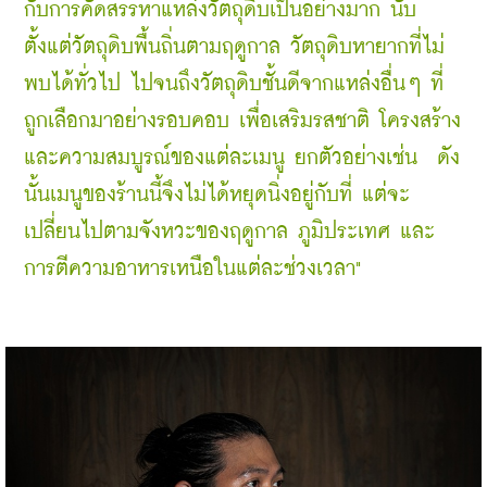
กับการคัดสรร
หาแหล่งวัตถุดิบเป็นอย่างมาก นับ
ตั้งแต่วัตถุดิบพื้นถิ่นตามฤดูกาล วัตถุดิบหายากที่ไม่
พบได้ทั่วไป ไปจนถึงวัตถุดิบชั้นดีจากแหล่งอื่นๆ ที่
ถูกเลือกมาอย่างรอบคอบ เพื่อเสริมรสชาติ โครงสร้าง 
และความสมบูรณ์ของแต่ละเมนู ยกตัวอย่างเช่น  ดัง
นั้นเมนูของร้านนี้จึงไม่ได้หยุดนิ่งอยู่กับที่ แต่จะ
เปลี่ยนไปตามจังหวะของฤดูกาล ภูมิประเทศ และ
การตีความอาหารเหนือในแต่ละช่วงเวลา"