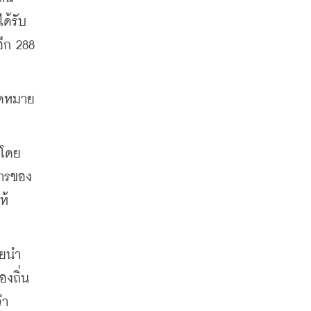
ด้รับ
ีก 288 
ุดหมาย
 โดย
ารของ
ห้
ดยนำ
งถิ่น
จำ