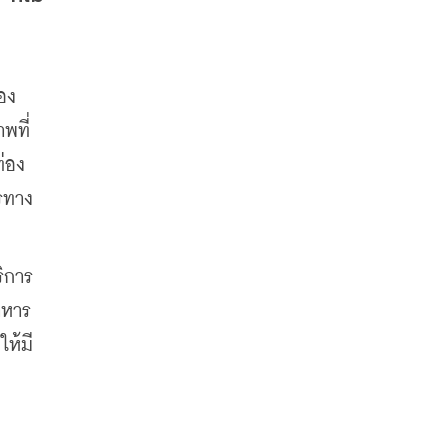
อง
พที่
่อง
ารทาง
ิการ
าหาร
ให้มี