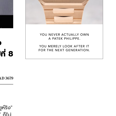
ง
ที่ 8
D 3679
์ริง" 
ก็ไม่