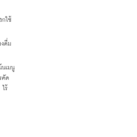
อกใช้
งดื่ม
้นเมนู
รคัด
 ไร้