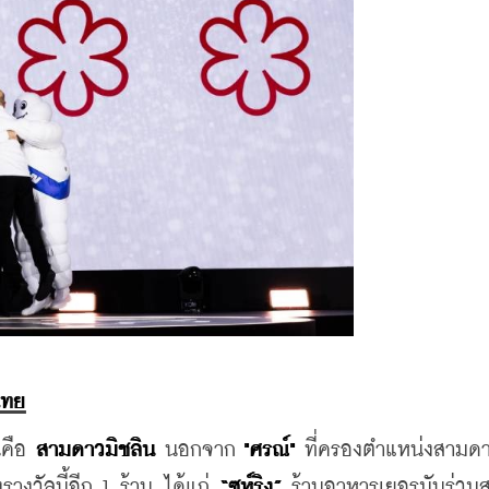
ไทย
นคือ 
สามดาวมิชลิน
 นอกจาก 
"ศรณ์" 
ที่ครองตำแหน่งสามดา
างวัลนี้อีก 1 ร้าน ได้แก่ 
“ซูห์ริง”
 ร้านอาหารเยอรมันร่วมสม