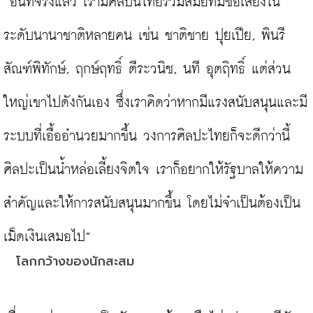
“อันที่จริงแล้ว เรามีศิลปินไทยร่วมสมัยที่มีชื่อเสียงใน
ระดับนานาชาติหลายคน เช่น ชาติชาย ปุยเปีย, พินรี 
สัณฑ์พิทักษ์, ฤกษ์ฤทธิ์ ตีระวนิช, นที อุตฤิทธิ์ แต่ส่วน
ใหญ่เขาไปดังกันเอง ซึ่งเราคิดว่าหากมีแรงสนับสนุนและมี
ระบบที่เอื้ออำนวยมากขึ้น วงการศิลปะไทยก็จะดีกว่านี้ 
ศิลปะเป็นน้ำหล่อเลี้ยงจิตใจ เราก็อยากให้รัฐบาลให้ความ
สำคัญและให้การสนับสนุนมากขึ้น โดยไม่จำเป็นต้องเป็น
โลกกว้างของนักสะสม