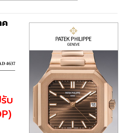
าค
D 4637
รับ
P) 