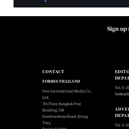
Sign up 
CONTACT
EDIT
DEPA
FORBES THAILAND
Tel. 0-2
Post International Media Co.,
forbest
Ltd.
7th Floor, Bangkok Post
ADVE
Building, 136
DEPA
Sunthornkosa Road, Klong
Toey,
Tel. 0-2