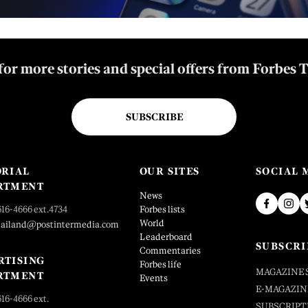
for more stories and special offers from Forbes 
SUBSCRIBE
ORIAL
OUR SITES
SOCIAL 
RTMENT
News
616-4666 ext.4734
Forbes lists
World
hailand@postintermedia.com
Leaderboard
SUBSCRI
Commentaries
RTISING
Forbes life
MAGAZINE 
RTMENT
Events
E-MAGAZIN
616-4666 ext.
SUBSCRIPT