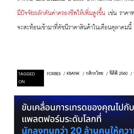
มีปัจจัยผลักดันค่าครองชีพให้เพิ่มสูงขึ้น 
เช่น ราคา
จะสะท้อนเข้ามาที่ดัชนีราคาสินค้าในเดือนตุลาคมนี้
/
KBANK
/
กสิกรไทย
/
จีดีพี 2560
/
FORBES
TAGGED
ON