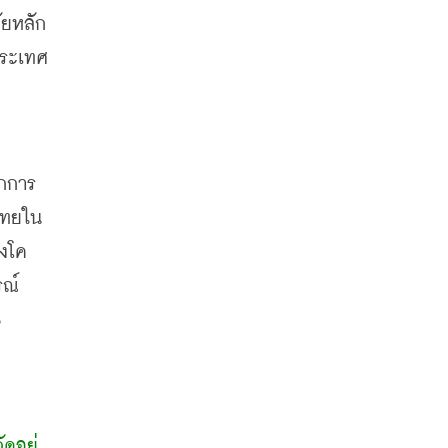
ระเทศ 
กการ
ไทยใน
องโค
รณ์
 