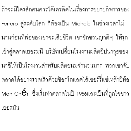
ถ้าจะมีใครสักคนควรได้เครดิตในเรื่องการขยายกิจการของ 
Ferrero สู่ระดับโลก ก็ต้องเป็น Michele ในช่วงเวลาไม่
นานก่อนที่พ่อของเขาจะเสียชีวิต เขาชักชวนญาติๆ ให้รุก
เข้าสู่ตลาดเยอรมนี บริษัทเปลี่ยนโรงงานผลิตขีปนาวุธของ
นาซีให้เป็นโรงงานสำหรับผลิตขนมจำนวนมาก พวกเขาจับ
ตลาดได้อย่างรวดเร็วด้วยช็อกโกแลตไส้เชอร์รี่แช่เหล้ายี่ห้อ 
Mon Chéri ซึ่งเริ่มทำตลาดในปี 1956และเป็นที่ถูกใจชาว
เยอรมัน
