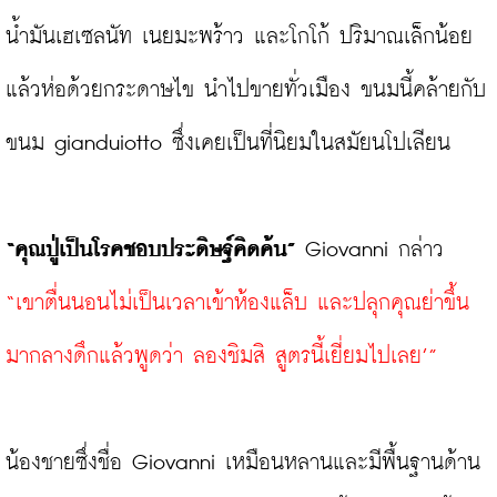
น้ำมันเฮเซลนัท เนยมะพร้าว และโกโก้ ปริมาณเล็กน้อย 
แล้วห่อด้วยกระดาษไข นำไปขายทั่วเมือง ขนมนี้คล้ายกับ
ขนม gianduiotto ซึ่งเคยเป็นที่นิยมในสมัยนโปเลียน

“คุณปู่เป็นโรคชอบประดิษฐ์คิดค้น”
 Giovanni กล่าว 
“เขาตื่นนอนไม่เป็นเวลาเข้าห้องแล็บ และปลุกคุณย่าขึ้น
มากลางดึกแล้วพูดว่า ลองชิมสิ สูตรนี้เยี่ยมไปเลย’”
น้องชายซึ่งชื่อ Giovanni เหมือนหลานและมีพื้นฐานด้าน