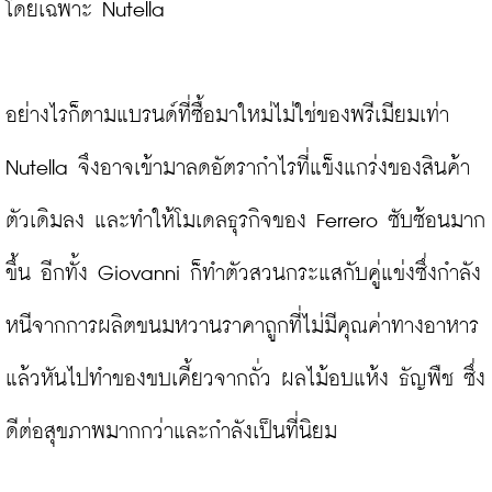
โดยเฉพาะ Nutella

อย่างไรก็ตามแบรนด์ที่ซื้อมาใหม่ไม่ใช่ของพรีเมียมเท่า 
Nutella จึงอาจเข้ามาลดอัตรากำไรที่แข็งแกร่งของสินค้า
ตัวเดิมลง และทำให้โมเดลธุรกิจของ Ferrero ซับซ้อนมาก
ขึ้น อีกทั้ง Giovanni ก็ทำตัวสวนกระแสกับคู่แข่งซึ่งกำลัง
หนีจากการผลิตขนมหวานราคาถูกที่ไม่มีคุณค่าทางอาหาร 
แล้วหันไปทำของขบเคี้ยวจากถั่ว ผลไม้อบแห้ง ธัญพืช ซึ่ง
ดีต่อสุขภาพมากกว่าและกำลังเป็นที่นิยม
