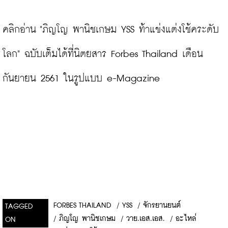
คลิกอ่าน "ภิญโญ พานิชเกษม YSS ท้าแข่งแต่งโช้คระดับ
โลก" ฉบับเต็มได้ที่นิตยสาร Forbes Thailand เดือน
กันยายน 2561 ในรูปแบบ e-Magazine
FORBES THAILAND
/
YSS
/
จักรยานยนต์
TAGGED
/
ภิญโญ พานิชเกษม
/
วาย.เอส.เอส.
/
อะไหล่
ON