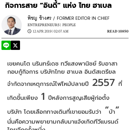
กิจการสาย “อินดี้” แห่ง ไทย ฮาเบล
พิชญ ช้างศร / FORMER EDITOR IN CHIEF
ENTREPRENEURS |
PEOPLE
12 APR 2019 | 02:07 AM
READ 10850
เขยคนโต
นรินทร์เดช
ทวีแสงพานิชย์
รับอาสา
กอบกู้กิจการ
บริษัทไทย
ฮาเบล
อินดัสเตรียล
 2557 
จำกัดจากเหตุการณ์ไฟไหม้ปลายปี
ที่
 1 
เกิดขึ้นเพียง
ปีหลังการสูญเสียผู้ก่อตั้ง
 “
” 
บริษัท
โดยเลือกทางเดินที่เขายอมรับว่า
บ้า
นั่นคือความพยายามกลับมาแจ้งเกิดทีวีแบรนด์
ไทยอีกครั้งหนึ่ง