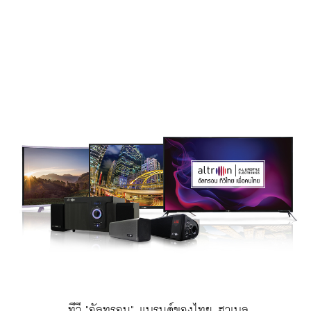
 ทีวี "อัลทรอน" แบรนด์ของไทย ฮาเบล