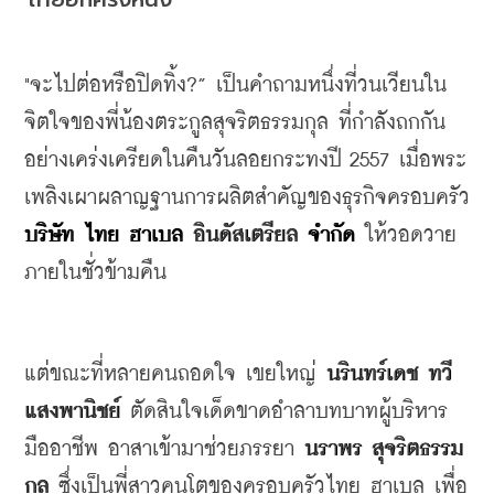
"
จะไปต่อหรือปิดทิ้ง
?” 
เป็นคำถามหนึ่งที่วนเวียนใน
จิตใจของพี่น้องตระกูลสุจริตธรรมกุล
ที่กำลังถกกัน
อย่างเคร่งเครียดในคืนวันลอยกระทงปี
 2557 
เมื่อพระ
เพลิงเผาผลาญฐานการผลิตสำคัญของธุรกิจครอบครัว 
บริษัท ไทย ฮาเบล
อินดัสเตรียล
จำกัด 
ให้วอดวาย
ภายในชั่วข้ามคืน
แต่ขณะที่หลายคนถอดใจ
เขยใหญ่
นรินทร์เดช
ทวี
แสงพานิชย์
ตัดสินใจเด็ดขาดอำลาบทบาทผู้บริหาร
มืออาชีพ
อาสาเข้ามาช่วยภรรยา
นราพร
สุจริตธรรม
กุล
ซึ่งเป็นพี่สาวคนโตของครอบครัวไทย
ฮาเบล
เพื่อ