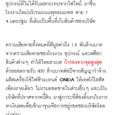
อุปกรณ์ที่ไม่ได้รับผลกระทบจากไฟไหม้
มาขึ้น
โรงงานใหม่บริเวณถนนพุทธมณฑล
สาย
 7 
จ
.
นครปฐม
ที่เดิมเป็นพื้นที่เก็บสินค้าของบริษัท
ความเสียหายทั้งหมดที่ตีมูลค่าถึง
 1.8 
พันล้านบาท
จากความเสียหายของโรงงาน 
อุปกรณ์ และสต๊อก
สินค้าต่างๆ
ทำให้ไทยฮาเบล
ก้าวลงจากจุดสูงสุด
ด้วยยอดรายรับ
 400 
ล้านบาทต่อปีจากสัญญาว่าจ้าง
ผลิตเครื่องใช้ไฟฟ้าแบรนด์
 ONIDA 
ให้เทสโก้โลตัส
เพียงรายเดียว
ไม่รวมยอดขายในส่วนอื่นๆ
และเป็น
บริษัทที่ปราศจากหนี้สิน
มาสู่ภาวะที่ต้องดิ้นรนในการ
หาเงินสดเพื่อเข้ามาจุนเจือการอยู่รอดของบริษัทโดย
เร่งด่วน