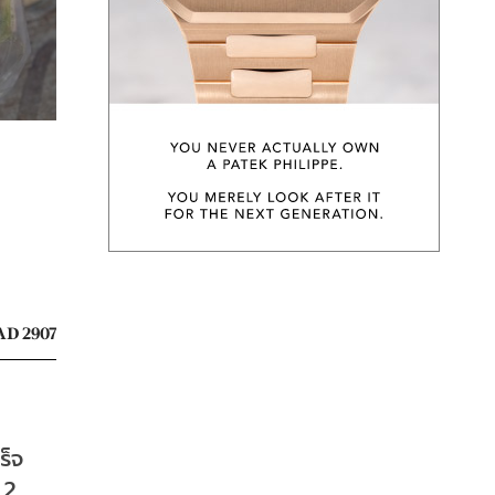
D 2907
ร็จ
2 