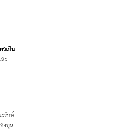
๋ยวเป็น
และ
บ
ะรักษ์
กองทุน