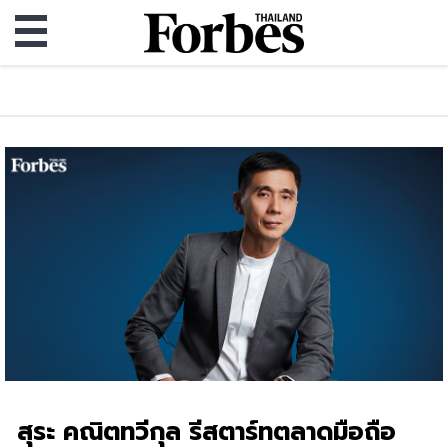
สุระ คณิตทวีกุล รีสตาร์ทตลาดมือถือ