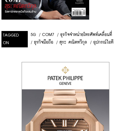
5G
/
COM7
/
ธุรกิจจำหน่ายโทรศัพท์เคลื่อนที่
TAGGED
/
ธุรกิจมือถือ
/
สุระ คณิตทวีกุล
/
อุปกรณ์ไอที
ON